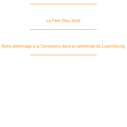
-----------------------------------------------
La Fête-Dieu-2026
-----------------------------------------------
Notre pèlerinage à la Consolatrix dans la cathédrale de Luxembourg.
-----------------------------------------------