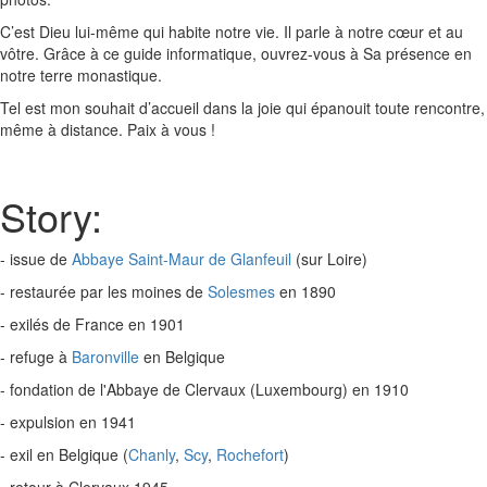
C’est Dieu lui-même qui habite notre vie. Il parle à notre cœur et au
vôtre. Grâce à ce guide informatique, ouvrez-vous à Sa présence en
notre terre monastique.
Tel est mon souhait d’accueil dans la joie qui épanouit toute rencontre,
même à distance. Paix à vous !
Story:
- issue de
Abbaye Saint-Maur de Glanfeuil
(sur Loire)
- restaurée par les moines de
Solesmes
en 1890
- exilés de France en 1901
- refuge à
Baronville
en Belgique
- fondation de l'Abbaye de Clervaux (Luxembourg) en 1910
- expulsion en 1941
- exil en Belgique (
Chanly
,
Scy
,
Rochefort
)
- retour à Clervaux 1945