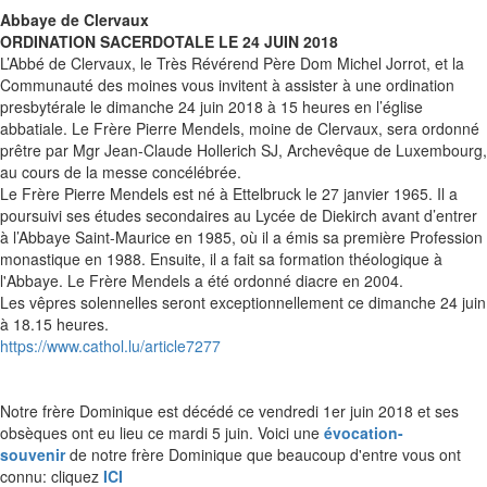
Abbaye de Clervaux
ORDINATION SACERDOTALE LE 24 JUIN 2018
L’Abbé de Clervaux, le Très Révérend Père Dom Michel Jorrot, et la
Communauté des moines vous invitent à assister à une ordination
presbytérale le dimanche 24 juin 2018 à 15 heures en l’église
abbatiale. Le Frère Pierre Mendels, moine de Clervaux, sera ordonné
prêtre par Mgr Jean-Claude Hollerich SJ, Archevêque de Luxembourg,
au cours de la messe concélébrée.
Le Frère Pierre Mendels est né à Ettelbruck le 27 janvier 1965. Il a
poursuivi ses études secondaires au Lycée de Diekirch avant d’entrer
à l’Abbaye Saint-Maurice en 1985, où il a émis sa première Profession
monastique en 1988. Ensuite, il a fait sa formation théologique à
l'Abbaye. Le Frère Mendels a été ordonné diacre en 2004.
Les vêpres solennelles seront exceptionnellement ce dimanche 24 juin
à 18.15 heures.
https://www.cathol.lu/article7277
Notre frère Dominique est décédé ce vendredi 1er juin 2018 et ses
obsèques ont eu lieu ce mardi 5 juin. Voici une
évocation-
souvenir
de notre frère Dominique que beaucoup d'entre vous ont
connu: cliquez
ICI