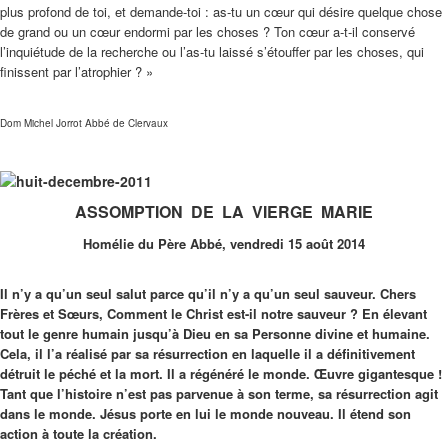
plus profond de toi, et demande-toi : as-tu un cœur qui désire quelque chose
de grand ou un cœur endormi par les choses ? Ton cœur a-t-il conservé
l’inquiétude de la recherche ou l’as-tu laissé s’étouffer par les choses, qui
finissent par l’atrophier ? »
Dom Michel Jorrot Abbé de Clervaux
ASSOMPTION DE LA VIERGE MARIE
Homélie du Père Abbé, vendredi 15 août 2014
Il n’y a qu’un seul salut parce qu’il n’y a qu’un seul sauveur. Chers
Frères et Sœurs, Comment le Christ est-il notre sauveur ? En élevant
tout le genre humain jusqu’à Dieu en sa Personne divine et humaine.
Cela, il l’a réalisé par sa résurrection en laquelle il a définitivement
détruit le péché et la mort. Il a régénéré le monde. Œuvre gigantesque !
Tant que l’histoire n’est pas parvenue à son terme, sa résurrection agit
dans le monde. Jésus porte en lui le monde nouveau. Il étend son
action à toute la création.