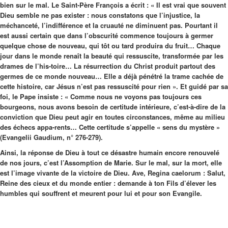
bien sur le mal. Le Saint-Père François a écrit : « Il est vrai que souvent
Dieu semble ne pas exister : nous constatons que l’injustice, la
méchanceté, l’indifférence et la cruauté ne diminuent pas. Pourtant il
est aussi certain que dans l’obscurité commence toujours à germer
quelque chose de nouveau, qui tôt ou tard produira du fruit… Chaque
jour dans le monde renaît la beauté qui ressuscite, transformée par les
drames de l’his-toire… La résurrection du Christ produit partout des
germes de ce monde nouveau… Elle a déjà pénétré la trame cachée de
cette histoire, car Jésus n’est pas ressuscité pour rien ». Et guidé par sa
foi, le Pape insiste : « Comme nous ne voyons pas toujours ces
bourgeons, nous avons besoin de certitude intérieure, c’est-à-dire de la
conviction que Dieu peut agir en toutes circonstances, même au milieu
des échecs appa-rents… Cette certitude s’appelle « sens du mystère »
(Evangelii Gaudium, n° 276-279).
Ainsi, la réponse de Dieu à tout ce désastre humain encore renouvelé
de nos jours, c’est l’Assomption de Marie. Sur le mal, sur la mort, elle
est l’image vivante de la victoire de Dieu. Ave, Regina caelorum : Salut,
Reine des cieux et du monde entier : demande à ton Fils d’élever les
humbles qui souffrent et meurent pour lui et pour son Evangile.