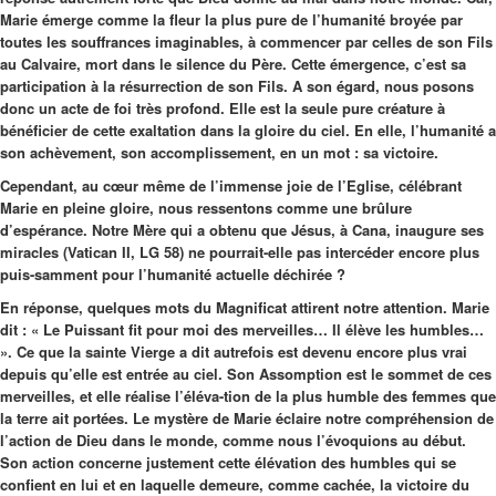
Marie émerge comme la fleur la plus pure de l’humanité broyée par
toutes les souffrances imaginables, à commencer par celles de son Fils
au Calvaire, mort dans le silence du Père. Cette émergence, c’est sa
participation à la résurrection de son Fils. A son égard, nous posons
donc un acte de foi très profond. Elle est la seule pure créature à
bénéficier de cette exaltation dans la gloire du ciel. En elle, l’humanité a
son achèvement, son accomplissement, en un mot : sa victoire.
Cependant, au cœur même de l’immense joie de l’Eglise, célébrant
Marie en pleine gloire, nous ressentons comme une brûlure
d’espérance. Notre Mère qui a obtenu que Jésus, à Cana, inaugure ses
miracles (Vatican II, LG 58) ne pourrait-elle pas intercéder encore plus
puis-samment pour l’humanité actuelle déchirée ?
En réponse, quelques mots du Magnificat attirent notre attention. Marie
dit : « Le Puissant fit pour moi des merveilles… Il élève les humbles…
». Ce que la sainte Vierge a dit autrefois est devenu encore plus vrai
depuis qu’elle est entrée au ciel. Son Assomption est le sommet de ces
merveilles, et elle réalise l’éléva-tion de la plus humble des femmes que
la terre ait portées. Le mystère de Marie éclaire notre compréhension de
l’action de Dieu dans le monde, comme nous l’évoquions au début.
Son action concerne justement cette élévation des humbles qui se
confient en lui et en laquelle demeure, comme cachée, la victoire du