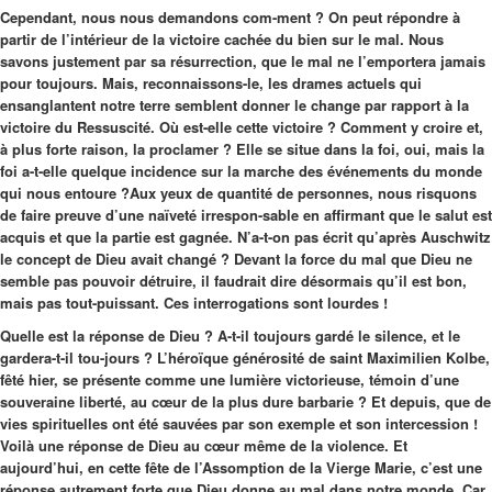
Cependant, nous nous demandons com-ment ? On peut répondre à
partir de l’intérieur de la victoire cachée du bien sur le mal. Nous
savons justement par sa résurrection, que le mal ne l’emportera jamais
pour toujours. Mais, reconnaissons-le, les drames actuels qui
ensanglantent notre terre semblent donner le change par rapport à la
victoire du Ressuscité. Où est-elle cette victoire ? Comment y croire et,
à plus forte raison, la proclamer ? Elle se situe dans la foi, oui, mais la
foi a-t-elle quelque incidence sur la marche des événements du monde
qui nous entoure ?Aux yeux de quantité de personnes, nous risquons
de faire preuve d’une naïveté irrespon-sable en affirmant que le salut est
acquis et que la partie est gagnée. N’a-t-on pas écrit qu’après Auschwitz
le concept de Dieu avait changé ? Devant la force du mal que Dieu ne
semble pas pouvoir détruire, il faudrait dire désormais qu’il est bon,
mais pas tout-puissant. Ces interrogations sont lourdes !
Quelle est la réponse de Dieu ? A-t-il toujours gardé le silence, et le
gardera-t-il tou-jours ? L’héroïque générosité de saint Maximilien Kolbe,
fêté hier, se présente comme une lumière victorieuse, témoin d’une
souveraine liberté, au cœur de la plus dure barbarie ? Et depuis, que de
vies spirituelles ont été sauvées par son exemple et son intercession !
Voilà une réponse de Dieu au cœur même de la violence. Et
aujourd’hui, en cette fête de l’Assomption de la Vierge Marie, c’est une
réponse autrement forte que Dieu donne au mal dans notre monde. Car,