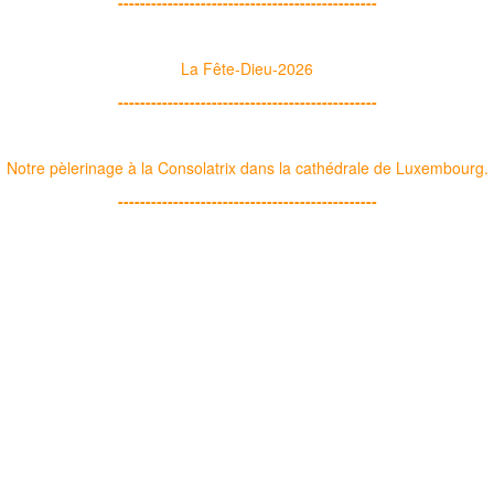
-----------------------------------------------
La Fête-Dieu-2026
-----------------------------------------------
Notre pèlerinage à la Consolatrix dans la cathédrale de Luxembourg.
-----------------------------------------------