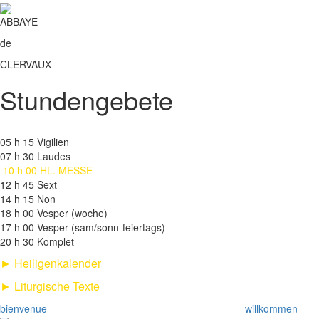
ABBAYE
de
CLERVAUX
Stundengebete
05 h 15 Vigilien
07 h 30 Laudes
10 h 00 HL. MESSE
12 h 45 Sext
14 h 15 Non
18 h 00 Vesper (woche)
17 h 00 Vesper (sam/sonn-feiertags)
20 h 30 Komplet
► Heiligenkalender
► Liturgische Texte
bienvenue
willkommen