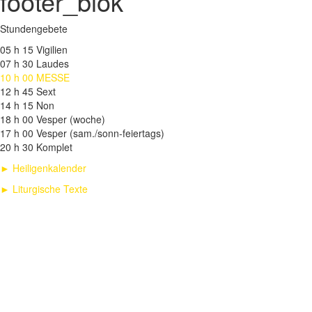
footer_blok
Stundengebete
05 h 15 Vigilien
07 h 30 Laudes
10 h 00 MESSE
12 h 45 Sext
14 h 15 Non
18 h 00 Vesper (woche)
17 h 00 Vesper (sam./sonn-feiertags)
20 h 30 Komplet
► Heiligenkalender
► Liturgische Texte